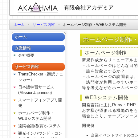
有限会社アカデミア
ホーム
>
サービス内容
>
ホームページ制作・WEBシステム開発
ホーム
ホームページ制作・
企業情報
ホームページ制作
会社概要
新規作成からリニューアルま
・ホームページはどんな目的
サービス内容
・誰を対象とするか？
TransChecker（翻訳チェ
・ホームページの訪問者は、
ッカー）
・訪問者が利用しやすいホー
日本語学習サービス
等を考えながらホームページ
(MissionJapanese)
WEBシステム開発
スマートフォンアプリ開
開発言語は主にRuby・PH
発
お客様が望まれる機能のをも
ホームページ制作・
場合により、オープンソース
WEBシステム開発
開発例
遠隔会議(教育)システム
観光インバウンド・コン
企業イベントサイトのコ