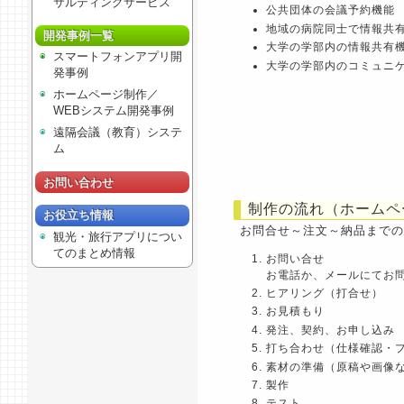
サルティングサービス
公共団体の会議予約機能
地域の病院同士で情報共
開発事例一覧
大学の学部内の情報共有
スマートフォンアプリ開
大学の学部内のコミュニ
発事例
ホームページ制作／
WEBシステム開発事例
遠隔会議（教育）システ
ム
お問い合わせ
制作の流れ（ホームペ
お役立ち情報
お問合せ～注文～納品までの
観光・旅行アプリについ
てのまとめ情報
お問い合せ
お電話か、メールにてお
ヒアリング（打合せ）
お見積もり
発注、契約、お申し込み
打ち合わせ（仕様確認・
素材の準備（原稿や画像
製作
テスト