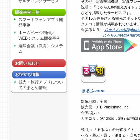
サルティングサービス
その他：写真投稿機能、写真フレ
説明：「じゃらんnet観光ガイド
開発事例一覧
などを掲載したサービスです。
全国15万件を超える観光スポット
スマートフォンアプリ開
クチコミ情報が掲載されています
発事例
※参考ＵＲＬ:
じゃらんnetのiph
ホームページ制作／
:
じゃらんnetのAndr
WEBシステム開発事例
遠隔会議（教育）システ
ム
お問い合わせ
お役立ち情報
観光・旅行アプリについ
てのまとめ情報
るるぶ.com
対象地域：全国
販売元：JTB Publishing, Inc.
企画/協力：---
カテゴリ：(Android：旅行＆地域) (i
説 明：「るるぶ」の公式サイト、
べる・遊ぶ・買う・泊まる・立ち