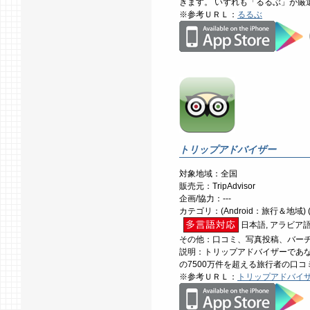
きます。 いずれも「るるぶ」が厳
※参考ＵＲＬ：
るるぶ
トリップアドバイザー
対象地域：全国
販売元：TripAdvisor
企画/協力：---
カテゴリ：(Android：旅行＆地域) (i
日本語, アラビア語,
その他：口コミ、写真投稿、バー
説明：トリップアドバイザーであ
の7500万件を超える旅行者の口
※参考ＵＲＬ：
トリップアドバイ