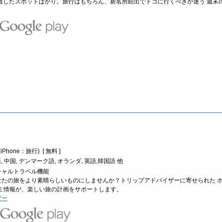
選したスポットばかり。旅行はもちろん、新名所続出でドコに行くべきか迷う 週末
Phone：旅行) [ 無料 ]
 中国, デンマーク語, オランダ, 英語,韓国語 他
チャルトラベル機能
なたの旅をより素晴らしいものにしませんか？トリップアドバイザーに寄せられた 
コミ情報が、楽しい旅の計画をサポートします。
ザー