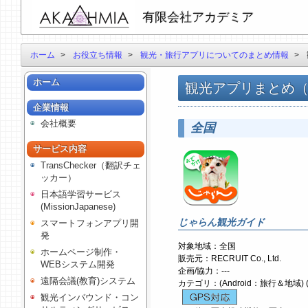
有限会社アカデミア
ホーム
>
お役立ち情報
>
観光・旅行アプリについてのまとめ情報
>
ホーム
観光アプリまとめ
企業情報
会社概要
全国
サービス内容
TransChecker（翻訳チェ
ッカー）
日本語学習サービス
(MissionJapanese)
じゃらん観光ガイド
スマートフォンアプリ開
発
対象地域：全国
ホームページ制作・
販売元：RECRUIT Co., Ltd.
WEBシステム開発
企画/協力：---
遠隔会議(教育)システム
カテゴリ：(Android：旅行＆地域) (i
観光インバウンド・コン